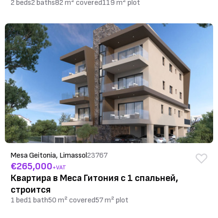
2 beds
2 baths
82 m² covered
119 m² plot
Mesa Geitonia, Limassol
23767
€265,000
+VAT
Квартира в Меса Гитония с 1 спальней,
строится
1 bed
1 bath
50 m² covered
57 m² plot