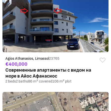
Agios Athanasios, Limassol
23765
€400,000
Современные апартаменты с видом на
море в Айос Афанасиос
2 beds
2 baths
86 m² covered
106 m² plot