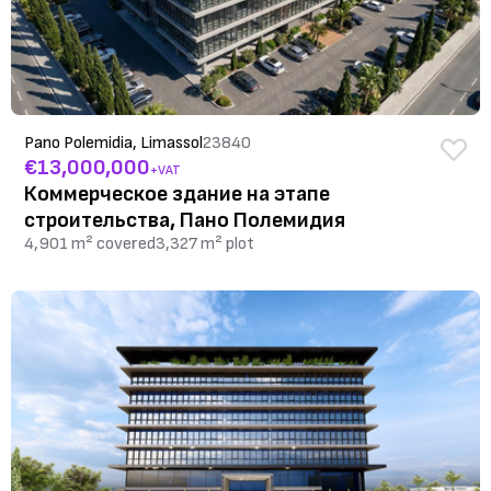
Pano Polemidia, Limassol
23840
€13,000,000
+VAT
Коммерческое здание на этапе
строительства, Пано Полемидия
4,901 m² covered
3,327 m² plot