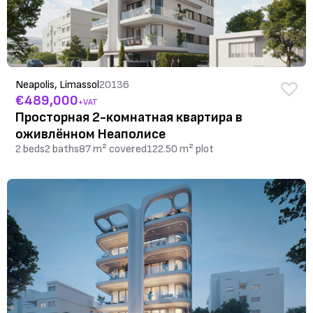
Neapolis, Limassol
20136
€489,000
+VAT
Просторная 2-комнатная квартира в
оживлённом Неаполисе
2 beds
2 baths
87 m² covered
122.50 m² plot