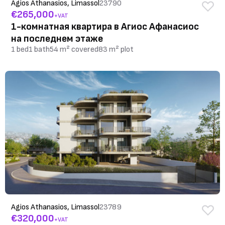
Agios Athanasios, Limassol
23790
€265,000
+VAT
1-комнатная квартира в Агиос Афанасиос
на последнем этаже
1 bed
1 bath
54 m² covered
83 m² plot
Agios Athanasios, Limassol
23789
€320,000
+VAT