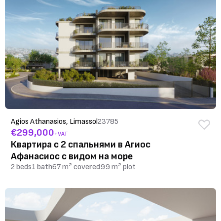
Agios Athanasios, Limassol
23785
€299,000
+VAT
Квартира с 2 спальнями в Агиос
Афанасиос с видом на море
2 beds
1 bath
67 m² covered
99 m² plot