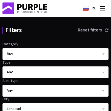
RU
Filters
Reset filters
Category
Buy
Type
Any
Sub-type
Any
City
Limassol