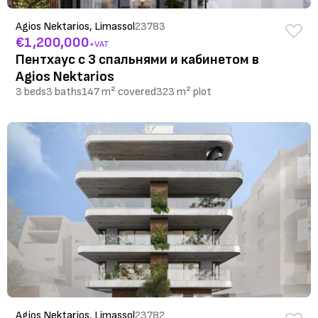
Agios Nektarios, Limassol
23783
€1,200,000
+VAT
Пентхаус с 3 спальнями и кабинетом в
Agios Nektarios
3 beds
3 baths
147 m² covered
323 m² plot
Agios Nektarios, Limassol
23782