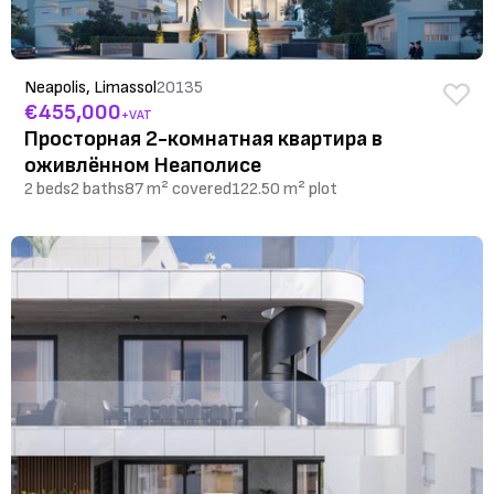
Neapolis, Limassol
20135
€455,000
+VAT
Просторная 2-комнатная квартира в
оживлённом Неаполисе
2 beds
2 baths
87 m² covered
122.50 m² plot