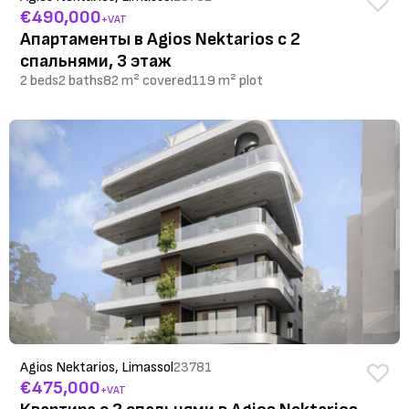
€490,000
+VAT
Апартаменты в Agios Nektarios с 2
спальнями, 3 этаж
2 beds
2 baths
82 m² covered
119 m² plot
Agios Nektarios, Limassol
23781
€475,000
+VAT