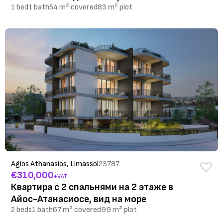
1 bed
1 bath
54 m² covered
83 m² plot
Agios Athanasios, Limassol
23787
€310,000
+VAT
Квартира с 2 спальнями на 2 этаже в
Айос-Атанасиосе, вид на море
2 beds
1 bath
67 m² covered
99 m² plot