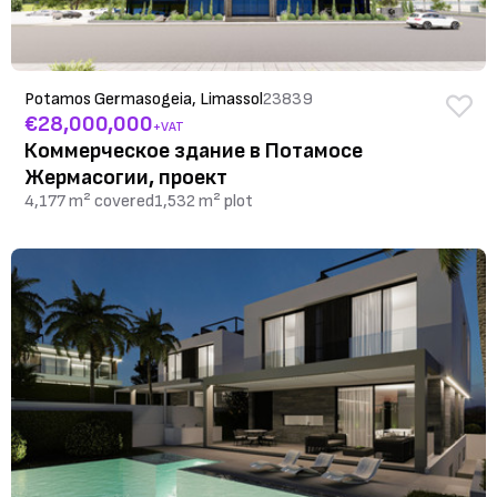
Potamos Germasogeia, Limassol
23839
€28,000,000
+VAT
Коммерческое здание в Потамосе
Жермасогии, проект
4,177 m² covered
1,532 m² plot