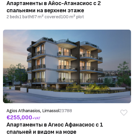
Апартаменты в Айос-Атанасиос с 2
спальнями на верхнем этаже
2 beds
1 bath
67 m² covered
100 m² plot
Agios Athanasios, Limassol
23788
€255,000
+VAT
Апартаменты в Агиос Афанасиос с 1
спальней и видом на море