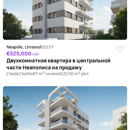
Neapolis, Limassol
20137
€525,000
+VAT
Двухкомнатная квартира в центральной
части Неаполиса на продажу
2 beds
2 baths
87 m² covered
122.50 m² plot