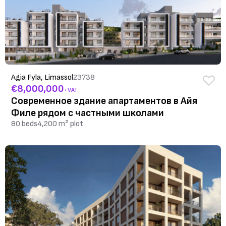
Agia Fyla, Limassol
23738
€8,000,000
+VAT
Современное здание апартаментов в Айя
Филе рядом с частными школами
80 beds
4,200 m² plot