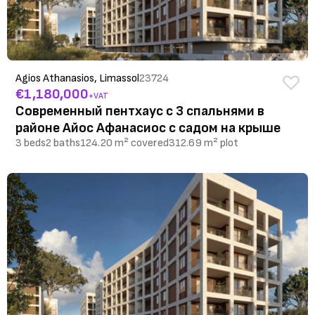
Agios Athanasios, Limassol
23724
€1,180,000
+VAT
Современный пентхаус с 3 спальнями в
районе Айос Афанасиос с садом на крыше
3 beds
2 baths
124.20 m² covered
312.69 m² plot