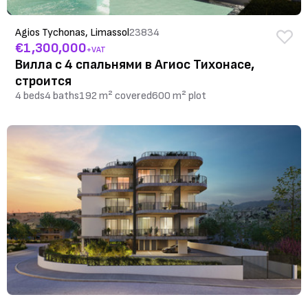
Agios Tychonas, Limassol
23834
€1,300,000
+VAT
Вилла с 4 спальнями в Агиос Тихонасе,
строится
4 beds
4 baths
192 m² covered
600 m² plot