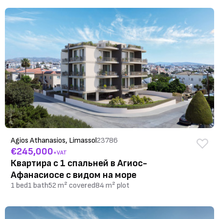
Agios Athanasios, Limassol
23786
€245,000
+VAT
Квартира с 1 спальней в Агиос-
Афанасиосе с видом на море
1 bed
1 bath
52 m² covered
84 m² plot