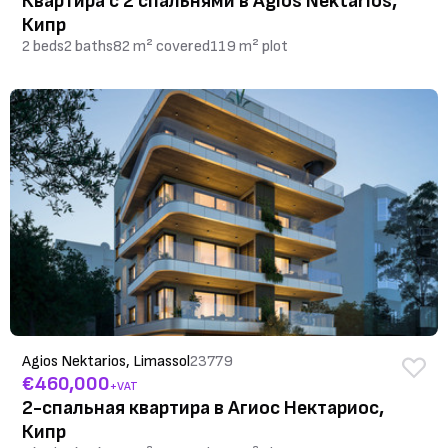
Квартира с 2 спальнями в Agios Nektarios,
Кипр
2 beds
2 baths
82 m² covered
119 m² plot
Agios Nektarios, Limassol
23779
€460,000
+VAT
2-спальная квартира в Агиос Нектариос,
Кипр