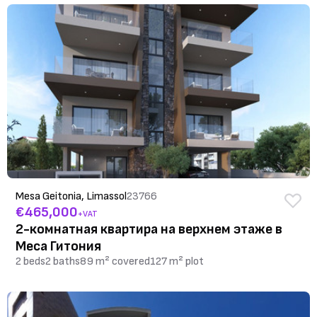
Mesa Geitonia, Limassol
23766
€465,000
+VAT
2-комнатная квартира на верхнем этаже в
Меса Гитония
2 beds
2 baths
89 m² covered
127 m² plot