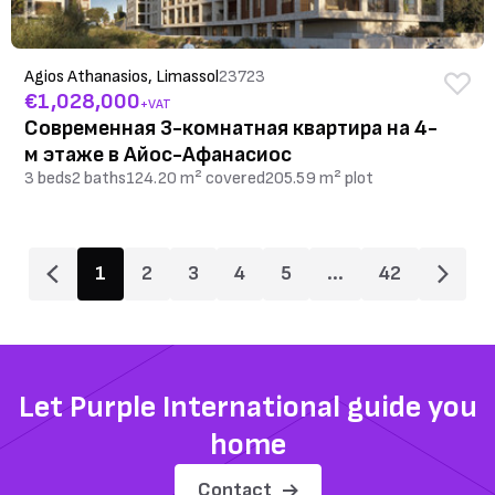
Agios Athanasios, Limassol
23723
€1,028,000
+VAT
Современная 3-комнатная квартира на 4-
м этаже в Айос-Афанасиос
3 beds
2 baths
124.20 m² covered
205.59 m² plot
1
2
3
4
5
...
42
Let Purple International guide you
home
Contact