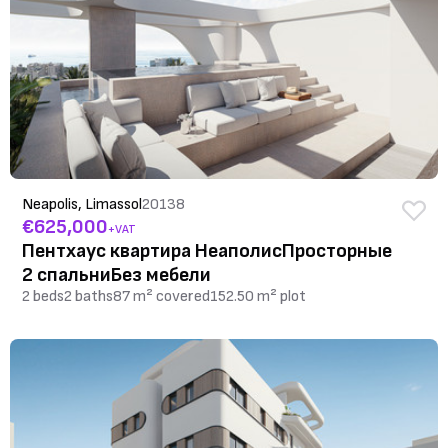
Neapolis, Limassol
20138
€625,000
+VAT
Пентхаус квартира НеаполисПросторные
2 спальниБез мебели
2 beds
2 baths
87 m² covered
152.50 m² plot